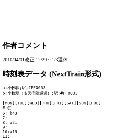
作者コメント
2010/04/01改正 12/29～1/3運休
時刻表データ (NextTrain形式)
a:小牧駅;駅;#FF0033

b:小牧駅（市民病院通過）;駅;#FF0033

[MON][TUE][WED][THU][FRI][SAT][SUN][HOL]

# ②

6: b43

7:

8: a21

9: 

10:a19

11:
