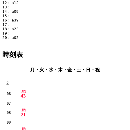
12: a12

13:

14: a09

15:

16: a39

17:

18: a23

19:

20: a02

時刻表
月・火・水・木・金・土・日・祝
②
[駅]
06
43
07
[駅]
08
21
09
[駅]