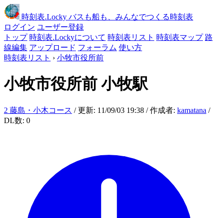
時刻表
.Locky
バスも船も、みんなでつくる時刻表
ログイン
ユーザー登録
トップ
時刻表.Lockyについて
時刻表リスト
時刻表マップ
路
線編集
アップロード
フォーラム
使い方
時刻表リスト
›
小牧市役所前
小牧市役所前
小牧駅
2 藤島・小木コース
/ 更新: 11/09/03 19:38 / 作成者:
kamatana
/
DL数: 0