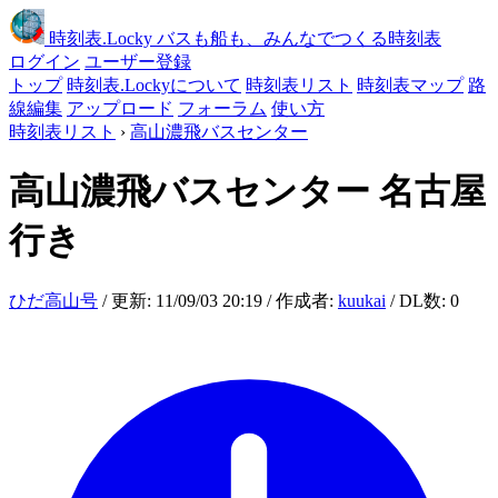
時刻表
.Locky
バスも船も、みんなでつくる時刻表
ログイン
ユーザー登録
トップ
時刻表.Lockyについて
時刻表リスト
時刻表マップ
路
線編集
アップロード
フォーラム
使い方
時刻表リスト
›
高山濃飛バスセンター
高山濃飛バスセンター
名古屋
行き
ひだ高山号
/ 更新: 11/09/03 20:19 / 作成者:
kuukai
/ DL数: 0