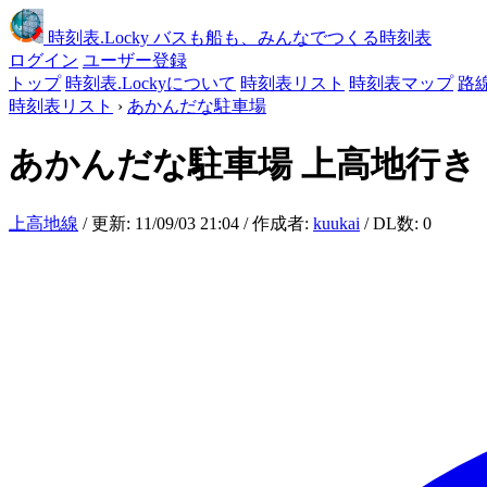
時刻表
.Locky
バスも船も、みんなでつくる時刻表
ログイン
ユーザー登録
トップ
時刻表.Lockyについて
時刻表リスト
時刻表マップ
路
時刻表リスト
›
あかんだな駐車場
あかんだな駐車場
上高地行き
上高地線
/ 更新: 11/09/03 21:04 / 作成者:
kuukai
/ DL数: 0