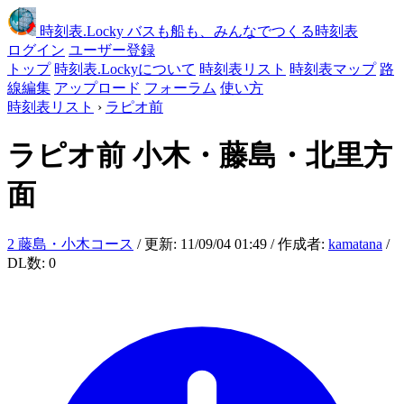
時刻表
.Locky
バスも船も、みんなでつくる時刻表
ログイン
ユーザー登録
トップ
時刻表.Lockyについて
時刻表リスト
時刻表マップ
路
線編集
アップロード
フォーラム
使い方
時刻表リスト
›
ラピオ前
ラピオ前
小木・藤島・北里方
面
2 藤島・小木コース
/ 更新: 11/09/04 01:49 / 作成者:
kamatana
/
DL数: 0