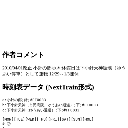
作者コメント
2010/04/01改正 小針の郷ゆき:休館日は下小針天神循環（ゆう
あい停車）として運転 12/29～1/3運休
時刻表データ (NextTrain形式)
a:小針の郷;針;#FF0033

b:下小針天神（市民病院、ゆうあい通過）;下;#FF0033

c:下小針天神（ゆうあい通過）;下;#FF0033

[MON][TUE][WED][THU][FRI][SAT][SUN][HOL]

# ②
