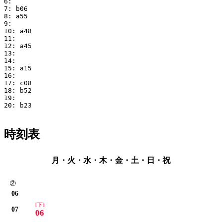
6: 

7: b06

8: a55

9: 

10: a48

11: 

12: a45

13: 

14: 

15: a15

16: 

17: c08

18: b52

19: 

20: b23

時刻表
月・火・水・木・金・土・日・祝
②
06
[下]
07
06