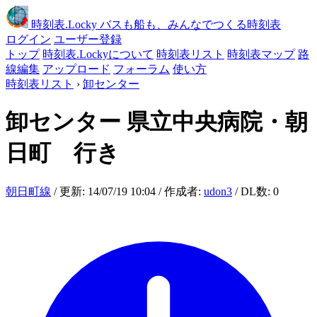
時刻表
.Locky
バスも船も、みんなでつくる時刻表
ログイン
ユーザー登録
トップ
時刻表.Lockyについて
時刻表リスト
時刻表マップ
路
線編集
アップロード
フォーラム
使い方
時刻表リスト
›
卸センター
卸センター
県立中央病院・朝
日町 行き
朝日町線
/ 更新: 14/07/19 10:04 / 作成者:
udon3
/ DL数: 0