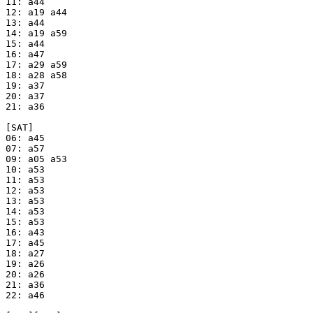
11: a44

12: a19 a44

13: a44

14: a19 a59

15: a44

16: a47

17: a29 a59

18: a28 a58

19: a37

20: a37

21: a36

[SAT]

06: a45

07: a57

09: a05 a53

10: a53

11: a53

12: a53

13: a53

14: a53

15: a53

16: a43

17: a45

18: a27

19: a26

20: a26

21: a36

22: a46
