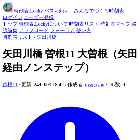
時刻表
.Locky
バスも船も、みんなでつくる時刻表
ログイン
ユーザー登録
トップ
時刻表.Lockyについて
時刻表リスト
時刻表マップ
路
線編集
アップロード
フォーラム
使い方
時刻表リスト
›
矢田川橋
矢田川橋
曽根11 大曽根（矢田
経由ノンステップ）
曽根11
/ 更新: 24/09/09 18:42 / 作成者:
nyagoyan
/ DL数: 0