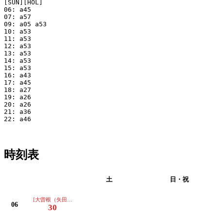
[SUN][HOL]

06: a45

07: a57

09: a05 a53

10: a53

11: a53

12: a53

13: a53

14: a53

15: a53

16: a43

17: a45

18: a27

19: a26

20: a26

21: a36

22: a46

時刻表
平日
土
日・祝
[大曽根（矢田経由ノンステ)ゆき]
06
30