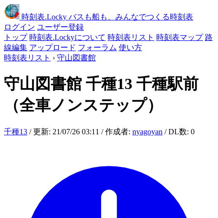
時刻表
.Locky
バスも船も、みんなでつくる時刻表
ログイン
ユーザー登録
トップ
時刻表.Lockyについて
時刻表リスト
時刻表マップ
路
線編集
アップロード
フォーラム
使い方
時刻表リスト
›
守山図書館
守山図書館
千種13 千種駅前
（全車ノンステップ）
千種13
/ 更新: 21/07/26 03:11 / 作成者:
nyagoyan
/ DL数: 0