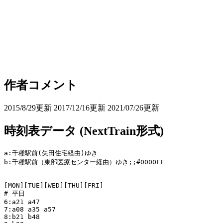
作者コメント
2015/8/29更新 2017/12/16更新 2021/07/26更新
時刻表データ (NextTrain形式)
a:千種駅前(矢田住宅経由)ゆき

b:千種駅前（東部医療センター経由）ゆき;;#0000FF

[MON][TUE][WED][THU][FRI]

# 平日

6:a21 a47

7:a08 a35 a57

8:b21 b48
