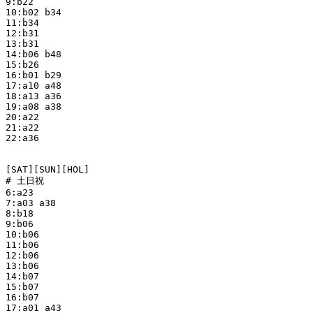
9:b22

10:b02 b34

11:b34

12:b31

13:b31

14:b06 b48

15:b26

16:b01 b29

17:a10 a48

18:a13 a36

19:a08 a38

20:a22

21:a22

22:a36

[SAT][SUN][HOL]

# 土日祝

6:a23

7:a03 a38

8:b18

9:b06

10:b06

11:b06

12:b06

13:b06

14:b07

15:b07

16:b07

17:a01 a43
