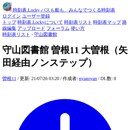
時刻表
.Locky
バスも船も、みんなでつくる時刻表
ログイン
ユーザー登録
トップ
時刻表.Lockyについて
時刻表リスト
時刻表マップ
路
線編集
アップロード
フォーラム
使い方
時刻表リスト
›
守山図書館
守山図書館
曽根11 大曽根（矢
田経由ノンステップ）
曽根11
/ 更新: 21/07/26 03:20 / 作成者:
nyagoyan
/ DL数: 0