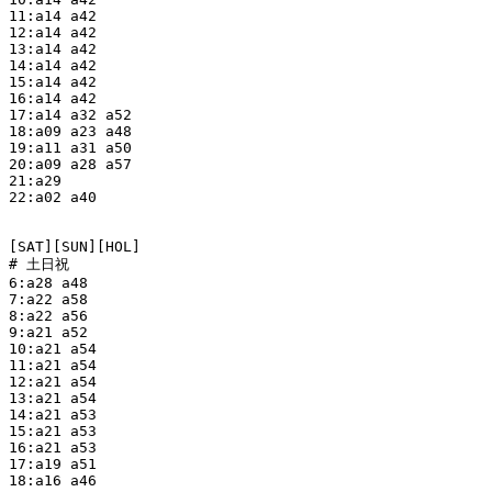
11:a14 a42

12:a14 a42

13:a14 a42

14:a14 a42

15:a14 a42

16:a14 a42

17:a14 a32 a52

18:a09 a23 a48

19:a11 a31 a50

20:a09 a28 a57

21:a29

22:a02 a40

[SAT][SUN][HOL]

# 土日祝

6:a28 a48

7:a22 a58

8:a22 a56

9:a21 a52

10:a21 a54

11:a21 a54

12:a21 a54

13:a21 a54

14:a21 a53

15:a21 a53

16:a21 a53

17:a19 a51

18:a16 a46
