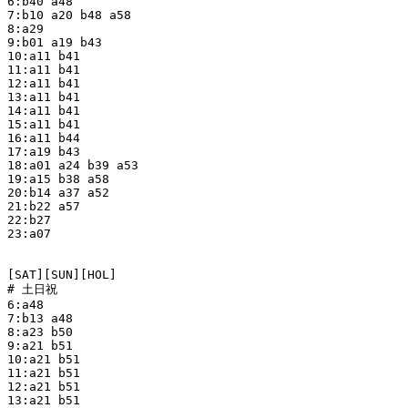
6:b40 a48

7:b10 a20 b48 a58

8:a29 

9:b01 a19 b43

10:a11 b41

11:a11 b41

12:a11 b41

13:a11 b41

14:a11 b41

15:a11 b41

16:a11 b44

17:a19 b43

18:a01 a24 b39 a53

19:a15 b38 a58

20:b14 a37 a52

21:b22 a57

22:b27

23:a07

[SAT][SUN][HOL]

# 土日祝

6:a48

7:b13 a48

8:a23 b50

9:a21 b51

10:a21 b51

11:a21 b51

12:a21 b51

13:a21 b51
