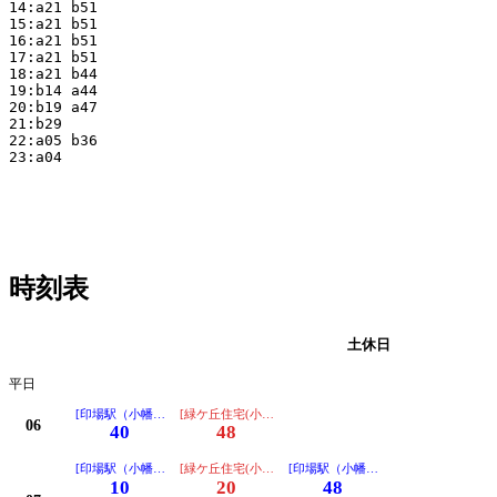
14:a21 b51

15:a21 b51

16:a21 b51

17:a21 b51

18:a21 b44

19:b14 a44

20:b19 a47

21:b29

22:a05 b36

23:a04

時刻表
平日
土休日
平日
[印場駅（小幡経由ノンステップ）ゆき]
[緑ケ丘住宅(小幡経由ノンステップ)ゆき]
06
40
48
[印場駅（小幡経由ノンステップ）ゆき]
[緑ケ丘住宅(小幡経由ノンステップ)ゆき]
[印場駅（小幡経由ノンステップ）ゆき
10
20
48