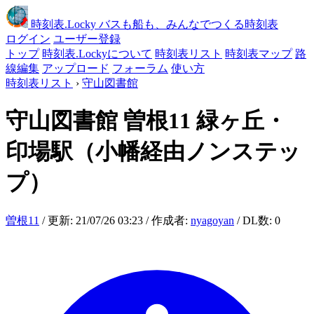
時刻表
.Locky
バスも船も、みんなでつくる時刻表
ログイン
ユーザー登録
トップ
時刻表.Lockyについて
時刻表リスト
時刻表マップ
路
線編集
アップロード
フォーラム
使い方
時刻表リスト
›
守山図書館
守山図書館
曽根11 緑ヶ丘・
印場駅（小幡経由ノンステッ
プ）
曽根11
/ 更新: 21/07/26 03:23 / 作成者:
nyagoyan
/ DL数: 0