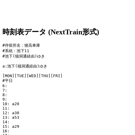
時刻表データ (NextTrain形式)
#停留所名：猪高車庫

#系統：池下11

#池下(猫洞通経由)ゆき

a:池下(猫洞通経由)ゆき

[MON][TUE][WED][THU][FRI]

#平日

6:

7:

8:

9:

10: a20

11: 

12: a30

13: a53

14:

15: a29

16:
