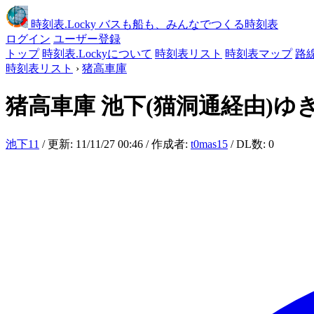
時刻表
.Locky
バスも船も、みんなでつくる時刻表
ログイン
ユーザー登録
トップ
時刻表.Lockyについて
時刻表リスト
時刻表マップ
路
時刻表リスト
›
猪高車庫
猪高車庫
池下(猫洞通経由)ゆ
池下11
/ 更新: 11/11/27 00:46 / 作成者:
t0mas15
/ DL数: 0