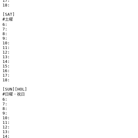
17:

18:

[SAT]

#土曜

6:

7:

8:

9:

10:

11: 

12:

13:

14:

15:

16:

17:

18:

[SUN][HOL]

#日曜・祝日

6:

7:

8:

9:

10:

11: 

12:

13:

14:
