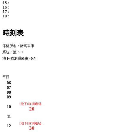
15:

16:

17:

18:

時刻表
停留所名：猪高車庫
系統：池下11
池下(猫洞通経由)ゆき
平日
平日
06
07
08
09
[池下(猫洞通経由)ゆき]
10
20
11
[池下(猫洞通経由)ゆき]
12
30