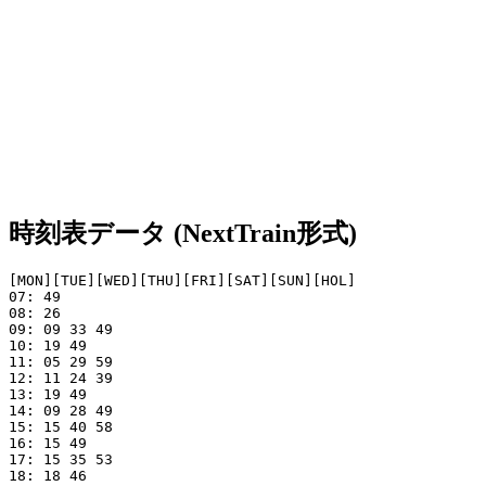
時刻表データ (NextTrain形式)
[MON][TUE][WED][THU][FRI][SAT][SUN][HOL]

07: 49

08: 26 

09: 09 33 49

10: 19 49

11: 05 29 59     

12: 11 24 39     

13: 19 49     

14: 09 28 49   

15: 15 40 58   

16: 15 49 

17: 15 35 53 

18: 18 46  
