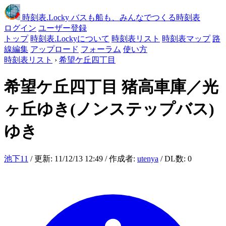
時刻表
.Locky
バスも船も、みんなでつくる時刻表
ログイン
ユーザー登録
トップ
時刻表.Lockyについて
時刻表リスト
時刻表マップ
路
線編集
アップロード
フォーラム
使い方
時刻表リスト
›
希望ケ丘四丁目
希望ケ丘四丁目
猪高車庫／光
ヶ丘ゆき(ノンステップバス)
ゆき
池下11
/ 更新: 11/12/13 12:49 / 作成者:
utenya
/ DL数: 0