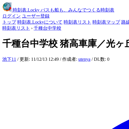
時刻表
.Locky
バスも船も、みんなでつくる時刻表
ログイン
ユーザー登録
トップ
時刻表.Lockyについて
時刻表リスト
時刻表マップ
路
時刻表リスト
›
千種台中学校
千種台中学校
猪高車庫／光ヶ
池下11
/ 更新: 11/12/13 12:49 / 作成者:
utenya
/ DL数: 0