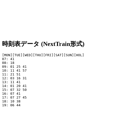
時刻表データ (NextTrain形式)
[MON][TUE][WED][THU][FRI][SAT][SUN][HOL]

07: 41

08: 18 

09: 01 25 41

10: 11 41 57

11: 21 51     

12: 03 16 31     

13: 11 41     

14: 01 20 41   

15: 07 32 50   

16: 07 41

17: 07 27 45 

18: 10 38  

19: 06 44
