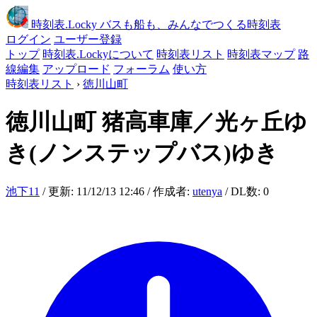
時刻表
.Locky
バスも船も、みんなでつくる時刻表
ログイン
ユーザー登録
トップ
時刻表.Lockyについて
時刻表リスト
時刻表マップ
路
線編集
アップロード
フォーラム
使い方
時刻表リスト
›
徳川山町
徳川山町
猪高車庫／光ヶ丘ゆ
き(ノンステップバス)ゆき
池下11
/ 更新: 11/12/13 12:46 / 作成者:
utenya
/ DL数: 0