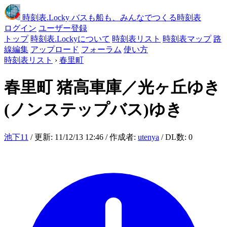
時刻表
.Locky
バスも船も、みんなでつくる時刻表
ログイン
ユーザー登録
トップ
時刻表.Lockyについて
時刻表リスト
時刻表マップ
路
線編集
アップロード
フォーラム
使い方
時刻表リスト
›
春里町
春里町
猪高車庫／光ヶ丘ゆき
(ノンステップバス)ゆき
池下11
/ 更新: 11/12/13 12:46 / 作成者:
utenya
/ DL数: 0