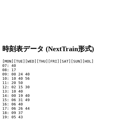
時刻表データ (NextTrain形式)
[MON][TUE][WED][THU][FRI][SAT][SUN][HOL]

07: 40

08: 17 

09: 00 24 40

10: 10 40 56

11: 20 50     

12: 02 15 30     

13: 10 40     

14: 00 19 40   

15: 06 31 49   

16: 06 40

17: 06 26 44 

18: 09 37  

19: 05 43
