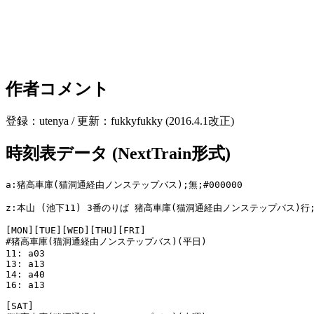
作者コメント
登録：utenya / 更新：fukkyfukky (2016.4.1改正)
時刻表データ (NextTrain形式)
a:猪高車庫(猫洞通経由ノンステップバス);無;#000000

z:本山 (池下11) 3番のりば 猪高車庫(猫洞通経由ノンステップバス)行;
[MON][TUE][WED][THU][FRI]

#猪高車庫(猫洞通経由ノンステップバス)(平日)

11: a03

13: a13

14: a40

16: a13

[SAT]
