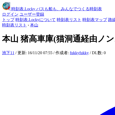
時刻表
.Locky
バスも船も、みんなでつくる時刻表
ログイン
ユーザー登録
トップ
時刻表.Lockyについて
時刻表リスト
時刻表マップ
路
時刻表リスト
›
本山
本山
猪高車庫(猫洞通経由ノン
池下11
/ 更新: 16/11/20 07:55 / 作成者:
fukkyfukky
/ DL数: 0