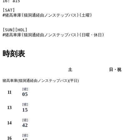
16: a15

[SAT]

#猪高車庫(猫洞通経由ノンステップバス)(土曜)

[SUN][HOL]

#猪高車庫(猫洞通経由ノンステップバス)(日曜・休日)

時刻表
平日
土
日・祝
猪高車庫(猫洞通経由ノンステップバス)(平日)
[猪]
11
05
[猪]
13
15
[猪]
14
42
[猪]
16