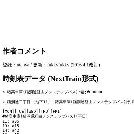
作者コメント
登録：utenya / 更新：fukkyfukky (2016.4.1改訂)
時刻表データ (NextTrain形式)
a:猪高車庫(猫洞通経由ノンステップバス);猪;#000000

z:猫洞通二丁目 (池下11)  猪高車庫(猫洞通経由ノンステップバス)行;猫
[MON][TUE][WED][THU][FRI]

#猪高車庫(猫洞通経由ノンステップバス)(平日)

11: a05

13: a15

14: a42
