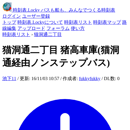
時刻表
.Locky
バスも船も、みんなでつくる時刻表
ログイン
ユーザー登録
トップ
時刻表.Lockyについて
時刻表リスト
時刻表マップ
路
線編集
アップロード
フォーラム
使い方
時刻表リスト
›
猫洞通二丁目
猫洞通二丁目
猪高車庫(猫洞
通経由ノンステップバス)
池下11
/ 更新: 16/11/03 10:57 / 作成者:
fukkyfukky
/ DL数: 0