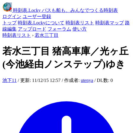
時刻表
.Locky
バスも船も、みんなでつくる時刻表
ログイン
ユーザー登録
トップ
時刻表.Lockyについて
時刻表リスト
時刻表マップ
路
線編集
アップロード
フォーラム
使い方
時刻表リスト
›
若水三丁目
若水三丁目
猪高車庫／光ヶ丘
(今池経由ノンステップ)ゆき
池下11
/ 更新: 11/12/15 12:57 / 作成者:
utenya
/ DL数: 0