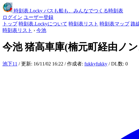
時刻表
.Locky
バスも船も、みんなでつくる時刻表
ログイン
ユーザー登録
トップ
時刻表.Lockyについて
時刻表リスト
時刻表マップ
路
時刻表リスト
›
今池
今池
猪高車庫(楠元町経由ノン
池下11
/ 更新: 16/11/02 16:22 / 作成者:
fukkyfukky
/ DL数: 0