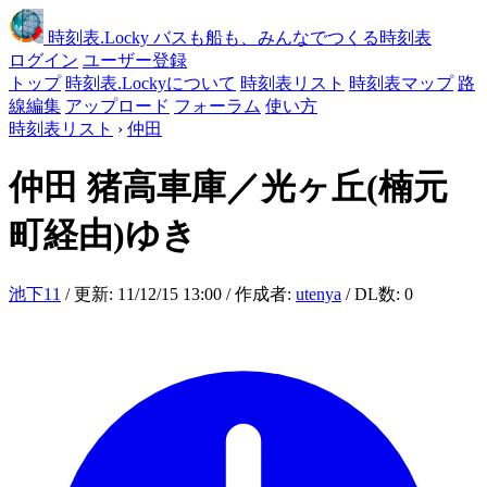
時刻表
.Locky
バスも船も、みんなでつくる時刻表
ログイン
ユーザー登録
トップ
時刻表.Lockyについて
時刻表リスト
時刻表マップ
路
線編集
アップロード
フォーラム
使い方
時刻表リスト
›
仲田
仲田
猪高車庫／光ヶ丘(楠元
町経由)ゆき
池下11
/ 更新: 11/12/15 13:00 / 作成者:
utenya
/ DL数: 0