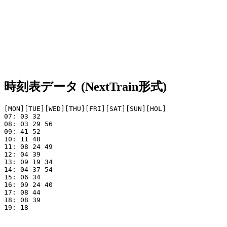
時刻表データ (NextTrain形式)
[MON][TUE][WED][THU][FRI][SAT][SUN][HOL]

07: 03 32

08: 03 29 56 

09: 41 52

10: 11 48

11: 08 24 49

12: 04 39

13: 09 19 34     

14: 04 37 54     

15: 06 34 

16: 09 24 40 

17: 08 44

18: 08 39   

19: 18
