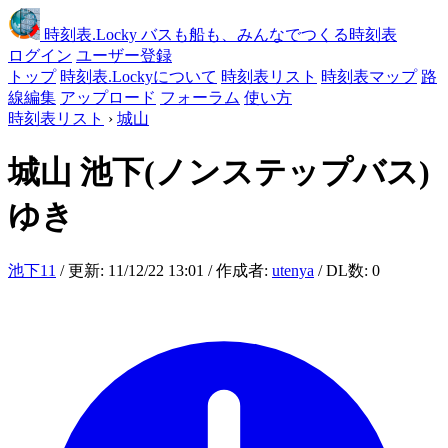
時刻表
.Locky
バスも船も、みんなでつくる時刻表
ログイン
ユーザー登録
トップ
時刻表.Lockyについて
時刻表リスト
時刻表マップ
路
線編集
アップロード
フォーラム
使い方
時刻表リスト
›
城山
城山
池下(ノンステップバス)
ゆき
池下11
/ 更新: 11/12/22 13:01 / 作成者:
utenya
/ DL数: 0