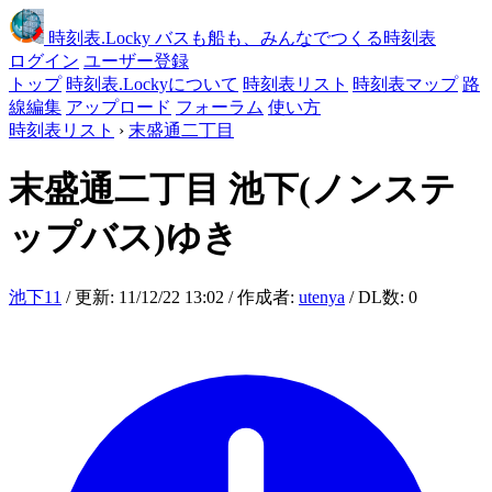
時刻表
.Locky
バスも船も、みんなでつくる時刻表
ログイン
ユーザー登録
トップ
時刻表.Lockyについて
時刻表リスト
時刻表マップ
路
線編集
アップロード
フォーラム
使い方
時刻表リスト
›
末盛通二丁目
末盛通二丁目
池下(ノンステ
ップバス)ゆき
池下11
/ 更新: 11/12/22 13:02 / 作成者:
utenya
/ DL数: 0