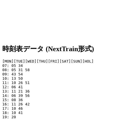
時刻表データ (NextTrain形式)
[MON][TUE][WED][THU][FRI][SAT][SUN][HOL]

07: 05 34

08: 05 31 58 

09: 43 54

10: 13 50

11: 10 26 51

12: 06 41

13: 11 21 36     

14: 06 39 56     

15: 08 36 

16: 11 26 42 

17: 10 46

18: 10 41   

19: 20
