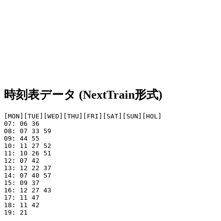
時刻表データ (NextTrain形式)
[MON][TUE][WED][THU][FRI][SAT][SUN][HOL]

07: 06 36

08: 07 33 59 

09: 44 55

10: 11 27 52

11: 10 26 51

12: 07 42

13: 12 22 37     

14: 07 40 57     

15: 09 37 

16: 12 27 43 

17: 11 47

18: 11 42   

19: 21
