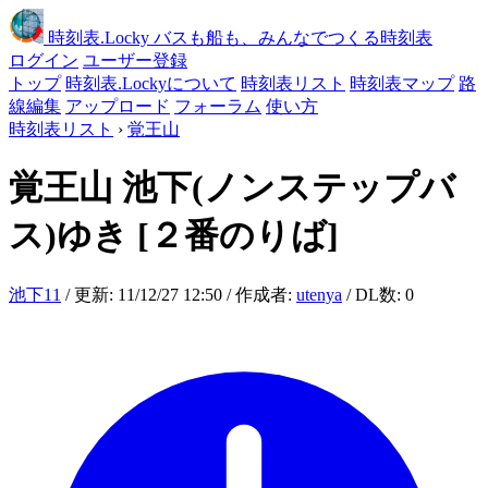
時刻表
.Locky
バスも船も、みんなでつくる時刻表
ログイン
ユーザー登録
トップ
時刻表.Lockyについて
時刻表リスト
時刻表マップ
路
線編集
アップロード
フォーラム
使い方
時刻表リスト
›
覚王山
覚王山
池下(ノンステップバ
ス)ゆき
[２番のりば]
池下11
/ 更新: 11/12/27 12:50 / 作成者:
utenya
/ DL数: 0