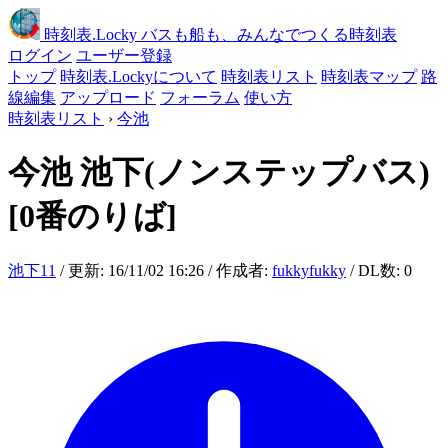
時刻表
.Locky
バスも船も、みんなでつくる時刻表
ログイン
ユーザー登録
トップ
時刻表.Lockyについて
時刻表リスト
時刻表マップ
路
線編集
アップロード
フォーラム
使い方
時刻表リスト
›
今池
今池
池下(ノンステップバス)
[0番のりば]
池下11
/ 更新: 16/11/02 16:26 / 作成者:
fukkyfukky
/ DL数: 0