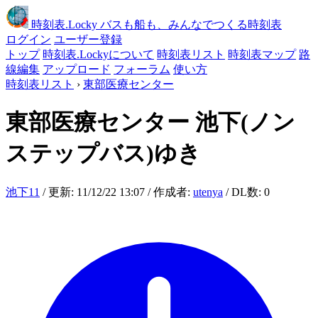
時刻表
.Locky
バスも船も、みんなでつくる時刻表
ログイン
ユーザー登録
トップ
時刻表.Lockyについて
時刻表リスト
時刻表マップ
路
線編集
アップロード
フォーラム
使い方
時刻表リスト
›
東部医療センター
東部医療センター
池下(ノン
ステップバス)ゆき
池下11
/ 更新: 11/12/22 13:07 / 作成者:
utenya
/ DL数: 0