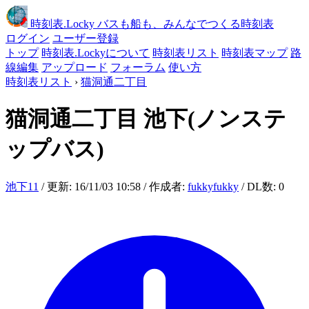
時刻表
.Locky
バスも船も、みんなでつくる時刻表
ログイン
ユーザー登録
トップ
時刻表.Lockyについて
時刻表リスト
時刻表マップ
路
線編集
アップロード
フォーラム
使い方
時刻表リスト
›
猫洞通二丁目
猫洞通二丁目
池下(ノンステ
ップバス)
池下11
/ 更新: 16/11/03 10:58 / 作成者:
fukkyfukky
/ DL数: 0