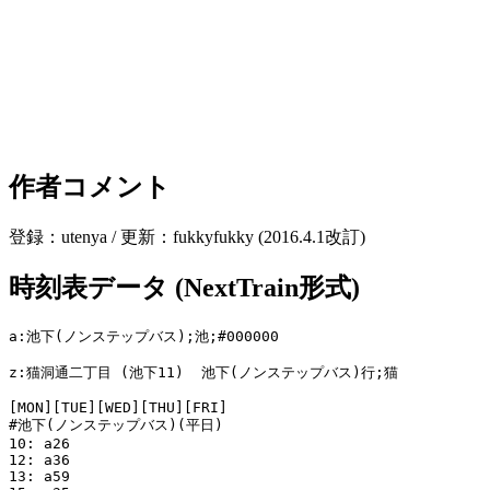
作者コメント
登録：utenya / 更新：fukkyfukky (2016.4.1改訂)
時刻表データ (NextTrain形式)
a:池下(ノンステップバス);池;#000000

z:猫洞通二丁目 (池下11)  池下(ノンステップバス)行;猫

[MON][TUE][WED][THU][FRI]

#池下(ノンステップバス)(平日)

10: a26

12: a36

13: a59
