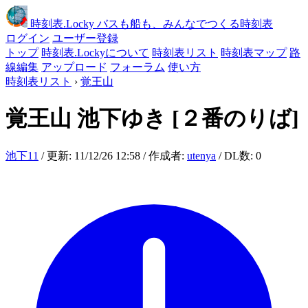
時刻表
.Locky
バスも船も、みんなでつくる時刻表
ログイン
ユーザー登録
トップ
時刻表.Lockyについて
時刻表リスト
時刻表マップ
路
線編集
アップロード
フォーラム
使い方
時刻表リスト
›
覚王山
覚王山
池下ゆき
[２番のりば]
池下11
/ 更新: 11/12/26 12:58 / 作成者:
utenya
/ DL数: 0