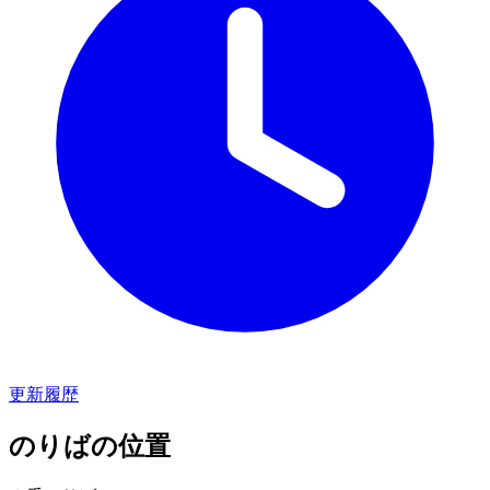
更新履歴
のりばの位置