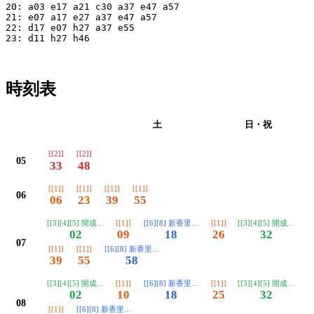
20: a03 e17 a21 c30 a37 e47 a57

21: e07 a17 e27 a37 e47 a57

22: d17 e07 h27 a37 e55

23: d11 h27 h46

時刻表
平日
土
日・祝
[[2]]
[[2]]
05
33
48
[[1]]
[[1]]
[[1]]
[[1]]
06
06
23
39
55
[[3][4][5] 開成小～枚方公園前]
[[1]]
[[6][8] 新香里～枚方公園前]
[[1]]
[[3][4][5] 開成小～
02
09
18
26
32
07
[[1]]
[[1]]
[[6][8] 新香里～枚方公園前]
39
55
58
[[3][4][5] 開成小～枚方公園前]
[[1]]
[[6][8] 新香里～枚方公園前]
[[1]]
[[3][4][5] 開成小～
02
10
18
25
32
08
[[1]]
[[6][8] 新香里～枚方公園前]