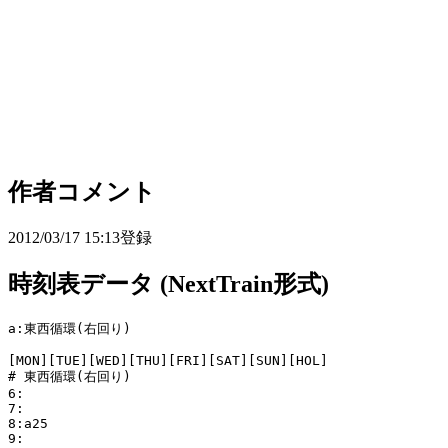
作者コメント
2012/03/17 15:13登録
時刻表データ (NextTrain形式)
a:東西循環(右回り)

[MON][TUE][WED][THU][FRI][SAT][SUN][HOL]

# 東西循環(右回り)

6:

7:

8:a25

9:
