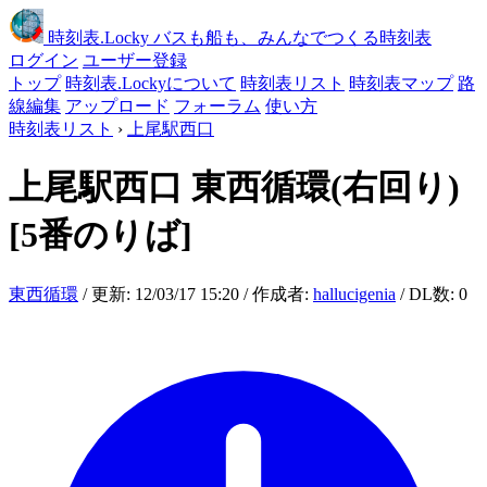
時刻表
.Locky
バスも船も、みんなでつくる時刻表
ログイン
ユーザー登録
トップ
時刻表.Lockyについて
時刻表リスト
時刻表マップ
路
線編集
アップロード
フォーラム
使い方
時刻表リスト
›
上尾駅西口
上尾駅西口
東西循環(右回り)
[5番のりば]
東西循環
/ 更新: 12/03/17 15:20 / 作成者:
hallucigenia
/ DL数: 0