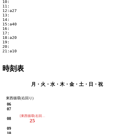
10:

11:

12:a27

13:

14:

15:a40

16:

17:

18:a20

19:

20:

21:a10

時刻表
月・火・水・木・金・土・日・祝
東西循環(右回り)
06
07
[東西循環(右回り)]
08
25
09
10