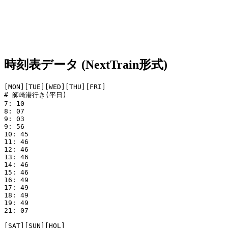
時刻表データ (NextTrain形式)
[MON][TUE][WED][THU][FRI]

# 師崎港行き(平日)

7: 10

8: 07

9: 03

9: 56

10: 45

11: 46

12: 46

13: 46

14: 46

15: 46

16: 49

17: 49

18: 49

19: 49

21: 07

[SAT][SUN][HOL]
