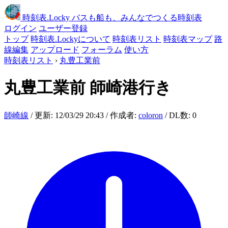
時刻表
.Locky
バスも船も、みんなでつくる時刻表
ログイン
ユーザー登録
トップ
時刻表.Lockyについて
時刻表リスト
時刻表マップ
路
線編集
アップロード
フォーラム
使い方
時刻表リスト
›
丸豊工業前
丸豊工業前
師崎港行き
師崎線
/ 更新: 12/03/29 20:43 / 作成者:
coloron
/ DL数: 0