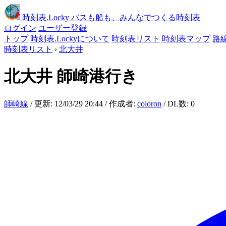
時刻表
.Locky
バスも船も、みんなでつくる時刻表
ログイン
ユーザー登録
トップ
時刻表.Lockyについて
時刻表リスト
時刻表マップ
路
時刻表リスト
›
北大井
北大井
師崎港行き
師崎線
/ 更新: 12/03/29 20:44 / 作成者:
coloron
/ DL数: 0