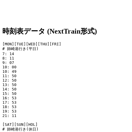
時刻表データ (NextTrain形式)
[MON][TUE][WED][THU][FRI]

# 師崎港行き(平日)

7: 14

8: 11

9: 07

10: 00

10: 49

11: 50

12: 50

13: 50

14: 50

15: 50

16: 53

17: 53

18: 53

19: 53

21: 11

[SAT][SUN][HOL]

# 師崎港行き(休日)
