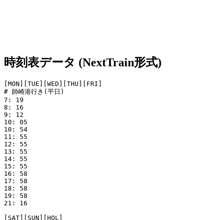
時刻表データ (NextTrain形式)
[MON][TUE][WED][THU][FRI]

# 師崎港行き(平日)

7: 19

8: 16

9: 12

10: 05

10: 54

11: 55

12: 55

13: 55

14: 55

15: 55

16: 58

17: 58

18: 58

19: 58

21: 16

[SAT][SUN][HOL]
