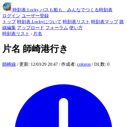
時刻表
.Locky
バスも船も、みんなでつくる時刻表
ログイン
ユーザー登録
トップ
時刻表.Lockyについて
時刻表リスト
時刻表マップ
路
線編集
アップロード
フォーラム
使い方
時刻表リスト
›
片名
片名
師崎港行き
師崎線
/ 更新: 12/03/29 20:47 / 作成者:
coloron
/ DL数: 0