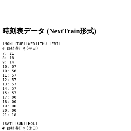
時刻表データ (NextTrain形式)
[MON][TUE][WED][THU][FRI]

# 師崎港行き(平日)

7: 21

8: 18

9: 14

10: 07

10: 56

11: 57

12: 57

13: 57

14: 57

15: 57

17: 00

18: 00

19: 00

20: 00

21: 18

[SAT][SUN][HOL]

# 師崎港行き(休日)
