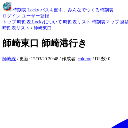
時刻表
.Locky
バスも船も、みんなでつくる時刻表
ログイン
ユーザー登録
トップ
時刻表.Lockyについて
時刻表リスト
時刻表マップ
路
時刻表リスト
›
師崎東口
師崎東口
師崎港行き
師崎線
/ 更新: 12/03/29 20:48 / 作成者:
coloron
/ DL数: 0