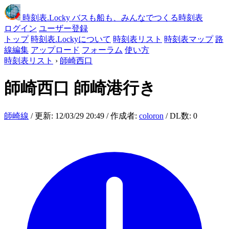
時刻表
.Locky
バスも船も、みんなでつくる時刻表
ログイン
ユーザー登録
トップ
時刻表.Lockyについて
時刻表リスト
時刻表マップ
路
線編集
アップロード
フォーラム
使い方
時刻表リスト
›
師崎西口
師崎西口
師崎港行き
師崎線
/ 更新: 12/03/29 20:49 / 作成者:
coloron
/ DL数: 0