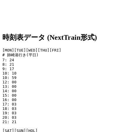
時刻表データ (NextTrain形式)
[MON][TUE][WED][THU][FRI]

# 師崎港行き(平日)

7: 24

8: 21

9: 17

10: 10

10: 59

12: 00

13: 00

14: 00

15: 00

16: 00

17: 03

18: 03

19: 03

20: 03

21: 21

[SAT][SUN][HOL]
