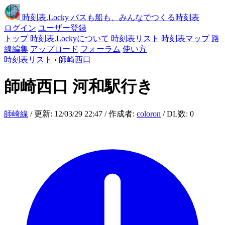
時刻表
.Locky
バスも船も、みんなでつくる時刻表
ログイン
ユーザー登録
トップ
時刻表.Lockyについて
時刻表リスト
時刻表マップ
路
線編集
アップロード
フォーラム
使い方
時刻表リスト
›
師崎西口
師崎西口
河和駅行き
師崎線
/ 更新: 12/03/29 22:47 / 作成者:
coloron
/ DL数: 0