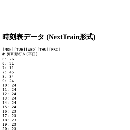
時刻表データ (NextTrain形式)
[MON][TUE][WED][THU][FRI]

# 河和駅行き(平日)

6: 26

6: 51

7: 11

7: 45

8: 34

9: 24

10: 24

11: 24

12: 24

13: 24

14: 24

15: 24

16: 23

17: 23

18: 23

19: 23

20: 23
