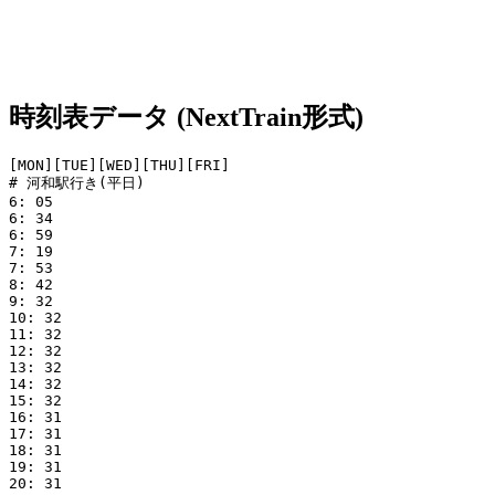
時刻表データ (NextTrain形式)
[MON][TUE][WED][THU][FRI]

# 河和駅行き(平日)

6: 05

6: 34

6: 59

7: 19

7: 53

8: 42

9: 32

10: 32

11: 32

12: 32

13: 32

14: 32

15: 32

16: 31

17: 31

18: 31

19: 31

20: 31
