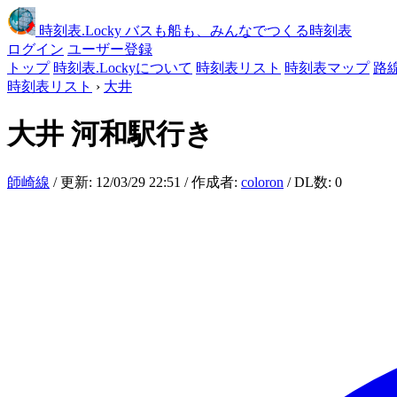
時刻表
.Locky
バスも船も、みんなでつくる時刻表
ログイン
ユーザー登録
トップ
時刻表.Lockyについて
時刻表リスト
時刻表マップ
路
時刻表リスト
›
大井
大井
河和駅行き
師崎線
/ 更新: 12/03/29 22:51 / 作成者:
coloron
/ DL数: 0