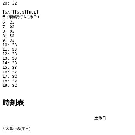
20: 32

[SAT][SUN][HOL]

# 河和駅行き(休日)

6: 23

7: 03

8: 03

8: 53

9: 33

10: 33

11: 33

12: 33

13: 33

14: 33

15: 33

16: 32

17: 32

18: 32

19: 32

時刻表
平日
土休日
河和駅行き(平日)