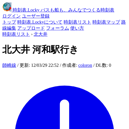
時刻表
.Locky
バスも船も、みんなでつくる時刻表
ログイン
ユーザー登録
トップ
時刻表.Lockyについて
時刻表リスト
時刻表マップ
路
線編集
アップロード
フォーラム
使い方
時刻表リスト
›
北大井
北大井
河和駅行き
師崎線
/ 更新: 12/03/29 22:52 / 作成者:
coloron
/ DL数: 0