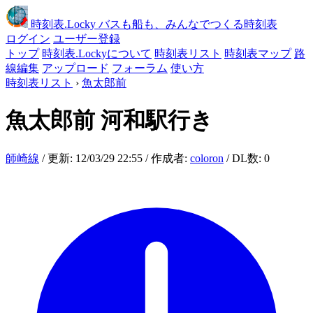
時刻表
.Locky
バスも船も、みんなでつくる時刻表
ログイン
ユーザー登録
トップ
時刻表.Lockyについて
時刻表リスト
時刻表マップ
路
線編集
アップロード
フォーラム
使い方
時刻表リスト
›
魚太郎前
魚太郎前
河和駅行き
師崎線
/ 更新: 12/03/29 22:55 / 作成者:
coloron
/ DL数: 0