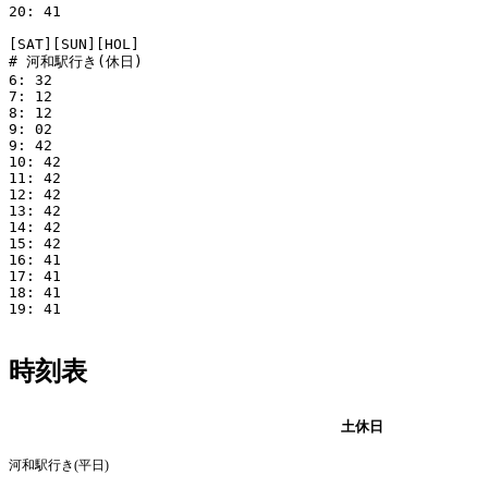
20: 41

[SAT][SUN][HOL]

# 河和駅行き(休日)

6: 32

7: 12

8: 12

9: 02

9: 42

10: 42

11: 42

12: 42

13: 42

14: 42

15: 42

16: 41

17: 41

18: 41

19: 41

時刻表
平日
土休日
河和駅行き(平日)