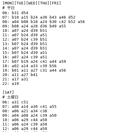
[MON][TUE][WED][THU][FRI]

# 平日

06: b31 d54

07: b10 a15 b24 a30 b43 a46 d52

08: a04 b08 b18 a24 b30 c42 b52 a56

09: b08 a24 a28 d36 b49 a55

10: a07 a24 d39 b51

11: a07 b24 d39 a51

12: a07 b24 c39 b51

13: b07 b24 d39 b51

14: a07 a24 d39 b51

15: b07 b24 d39 a51

16: a07 a24 c39 a51

17: b07 b19 a24 c41 a44 a59

18: a02 a14 a33 c39 b56

19: b01 a11 a27 c31 a44 a56

20: a11 a27 b41

21: a17 a31

22: a19

[SAT]

# 土曜日

06: a31 c51

07: a08 a14 a30 c41 a55

08: a06 a21 a34 c38

09: a04 a08 a24 c39 a50

10: a06 a29 c44 a50

11: a06 a24 c39 a50

12: a06 a29 c44 a50
