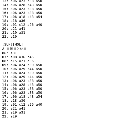
13: a06 a23 c38 a50

14: a06 a28 c43 a50

15: a06 a23 c38 a50

16: a06 a23 c38 a50

17: a06 a18 c43 a54

18: a18 a36

19: a01 c12 a26 a40

20: a21 a41

21: a19 a31

22: a19

[SUN][HOL]

# 日曜日と休日

06: a31

07: a08 a36 c45

08: a15 a21 a36

09: a04 a24 c39 a50

10: a06 a29 c44 a50

11: a06 a24 c39 a50

12: a06 a29 c44 a50

13: a06 a23 c38 a50

14: a06 a28 c43 a50

15: a06 a23 c38 a50

16: a06 a23 c38 a50

17: a06 a18 c43 a54

18: a18 a36

19: a01 c12 a26 a40

20: a21 a41

21: a19 a31

22: a19
