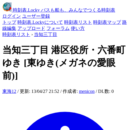
時刻表
.Locky
バスも船も、みんなでつくる時刻表
ログイン
ユーザー登録
トップ
時刻表.Lockyについて
時刻表リスト
時刻表マップ
路
線編集
アップロード
フォーラム
使い方
時刻表リスト
›
当知三丁目
当知三丁目
港区役所・六番町
ゆき
[東ゆき(メガネの愛眼
前)]
東海12
/ 更新: 13/04/27 21:52 / 作成者:
menicon
/ DL数: 0