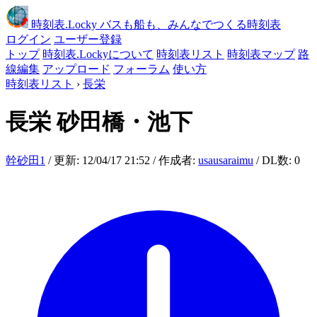
時刻表
.Locky
バスも船も、みんなでつくる時刻表
ログイン
ユーザー登録
トップ
時刻表.Lockyについて
時刻表リスト
時刻表マップ
路
線編集
アップロード
フォーラム
使い方
時刻表リスト
›
長栄
長栄
砂田橋・池下
幹砂田1
/ 更新: 12/04/17 21:52 / 作成者:
usausaraimu
/ DL数: 0