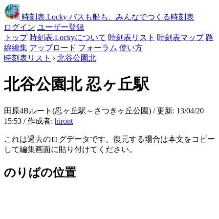
時刻表
.Locky
バスも船も、みんなでつくる時刻表
ログイン
ユーザー登録
トップ
時刻表.Lockyについて
時刻表リスト
時刻表マップ
路
線編集
アップロード
フォーラム
使い方
時刻表リスト
›
北谷公園北
北谷公園北
忍ヶ丘駅
田原4Bルート(忍ヶ丘駅～さつきヶ丘公園) / 更新: 13/04/20
15:53 / 作成者:
hiront
これは過去のログデータです。復元する場合は本文をコピー
して編集画面に貼り付けてください。
のりばの位置