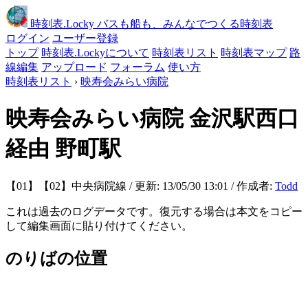
時刻表
.Locky
バスも船も、みんなでつくる時刻表
ログイン
ユーザー登録
トップ
時刻表.Lockyについて
時刻表リスト
時刻表マップ
路
線編集
アップロード
フォーラム
使い方
時刻表リスト
›
映寿会みらい病院
映寿会みらい病院
金沢駅西口
経由 野町駅
【01】【02】中央病院線 / 更新: 13/05/30 13:01 / 作成者:
Todd
これは過去のログデータです。復元する場合は本文をコピー
して編集画面に貼り付けてください。
のりばの位置