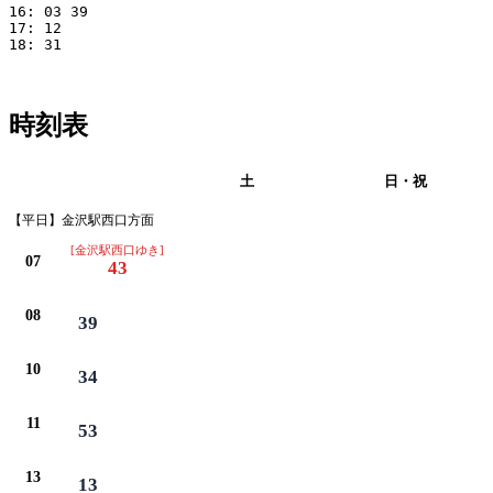
16: 03 39

17: 12

18: 31

時刻表
平日
土
日・祝
【平日】金沢駅西口方面
[金沢駅西口ゆき]
07
43
08
39
10
34
11
53
13
13