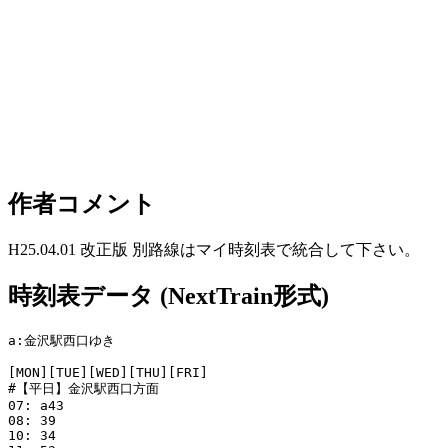
作者コメント
H25.04.01 改正版 別路線はマイ時刻表で統合して下さい。
時刻表データ (NextTrain形式)
a:金沢駅西口ゆき

[MON][TUE][WED][THU][FRI]

#【平日】金沢駅西口方面

07: a43

08: 39

10: 34
