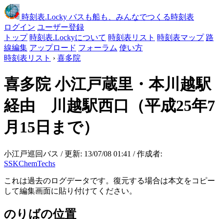
時刻表
.Locky
バスも船も、みんなでつくる時刻表
ログイン
ユーザー登録
トップ
時刻表.Lockyについて
時刻表リスト
時刻表マップ
路
線編集
アップロード
フォーラム
使い方
時刻表リスト
›
喜多院
喜多院
小江戸蔵里・本川越駅
経由 川越駅西口（平成25年7
月15日まで）
小江戸巡回バス / 更新: 13/07/08 01:41 / 作成者:
SSKChemTechs
これは過去のログデータです。復元する場合は本文をコピー
して編集画面に貼り付けてください。
のりばの位置