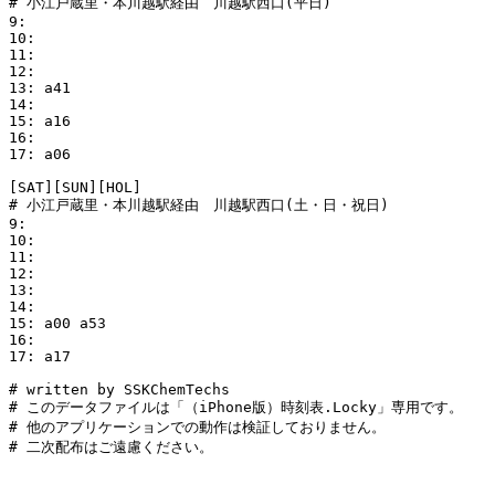
# 小江戸蔵里・本川越駅経由　川越駅西口(平日)

9:

10:

11:

12:

13: a41

14:

15: a16

16:

17: a06

[SAT][SUN][HOL]

# 小江戸蔵里・本川越駅経由　川越駅西口(土・日・祝日)

9:

10:

11:

12:

13:

14:

15: a00 a53

16:

17: a17

# written by SSKChemTechs

# このデータファイルは「（iPhone版）時刻表.Locky」専用です。

# 他のアプリケーションでの動作は検証しておりません。

# 二次配布はご遠慮ください。
