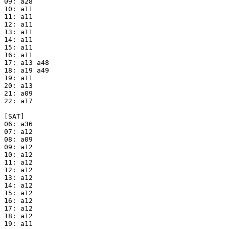
09: a28

10: a11

11: a11

12: a11

13: a11

14: a11

15: a11

16: a11

17: a13 a48

18: a19 a49

19: a11

20: a13

21: a09

22: a17

[SAT]

06: a36

07: a12

08: a09

09: a12

10: a12

11: a12

12: a12

13: a12

14: a12

15: a12

16: a12

17: a12

18: a12

19: a11
