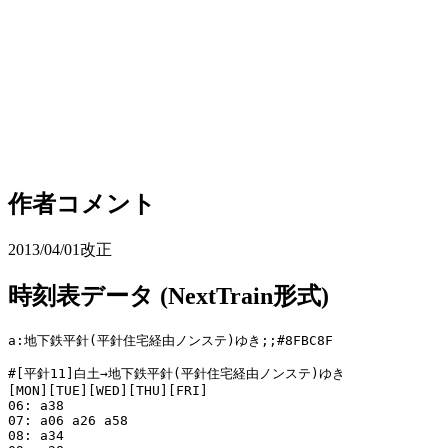
作者コメント
2013/04/01改正
時刻表データ (NextTrain形式)
a:地下鉄平針(平針住宅経由ノンステ)ゆき;;#8FBC8F

#[平針11]白土→地下鉄平針(平針住宅経由ノンステ)ゆき

[MON][TUE][WED][THU][FRI]

06: a38

07: a06 a26 a58

08: a34
