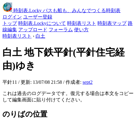
時刻表
.Locky
バスも船も、みんなでつくる時刻表
ログイン
ユーザー登録
トップ
時刻表.Lockyについて
時刻表リスト
時刻表マップ
路
線編集
アップロード
フォーラム
使い方
時刻表リスト
›
白土
白土
地下鉄平針(平針住宅経
由)ゆき
平針11 / 更新: 13/07/08 21:58 / 作成者:
sept2
これは過去のログデータです。復元する場合は本文をコピー
して編集画面に貼り付けてください。
のりばの位置