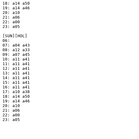
18: a14 a50

19: a14 a46

20: a10

21: a06

22: a00

23: a05

[SUN][HOL]

06:

07: a04 a43

08: a12 a33

09: a07 a45

10: a11 a41

11: a11 a41

12: a11 a41

13: a11 a41

14: a11 a41

15: a11 a41

16: a11 a41

17: a10 a38

18: a14 a50

19: a14 a46

20: a10

21: a06

22: a00

23: a05
