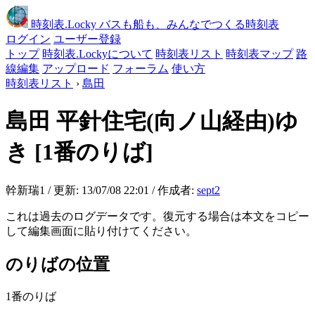
時刻表
.Locky
バスも船も、みんなでつくる時刻表
ログイン
ユーザー登録
トップ
時刻表.Lockyについて
時刻表リスト
時刻表マップ
路
線編集
アップロード
フォーラム
使い方
時刻表リスト
›
島田
島田
平針住宅(向ノ山経由)ゆ
き
[1番のりば]
幹新瑞1 / 更新: 13/07/08 22:01 / 作成者:
sept2
これは過去のログデータです。復元する場合は本文をコピー
して編集画面に貼り付けてください。
のりばの位置
1番のりば