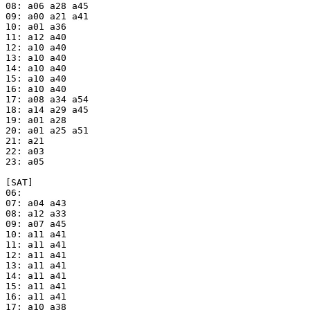
08: a06 a28 a45

09: a00 a21 a41

10: a01 a36

11: a12 a40

12: a10 a40

13: a10 a40

14: a10 a40

15: a10 a40

16: a10 a40

17: a08 a34 a54

18: a14 a29 a45

19: a01 a28

20: a01 a25 a51

21: a21

22: a03

23: a05

[SAT]

06:

07: a04 a43

08: a12 a33

09: a07 a45

10: a11 a41

11: a11 a41

12: a11 a41

13: a11 a41

14: a11 a41

15: a11 a41

16: a11 a41

17: a10 a38
