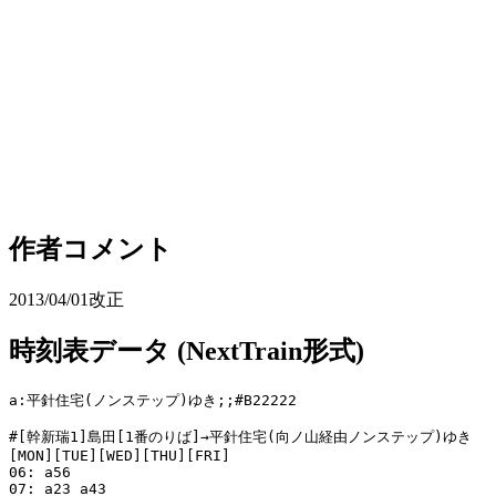
作者コメント
2013/04/01改正
時刻表データ (NextTrain形式)
a:平針住宅(ノンステップ)ゆき;;#B22222

#[幹新瑞1]島田[1番のりば]→平針住宅(向ノ山経由ノンステップ)ゆき

[MON][TUE][WED][THU][FRI]

06: a56

07: a23 a43
