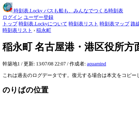
時刻表
.Locky
バスも船も、みんなでつくる時刻表
ログイン
ユーザー登録
トップ
時刻表.Lockyについて
時刻表リスト
時刻表マップ
路
時刻表リスト
›
稲永町
稲永町
名古屋港・港区役所方
幹築地1 / 更新: 13/07/08 22:07 / 作成者:
aquamind
これは過去のログデータです。復元する場合は本文をコピー
のりばの位置