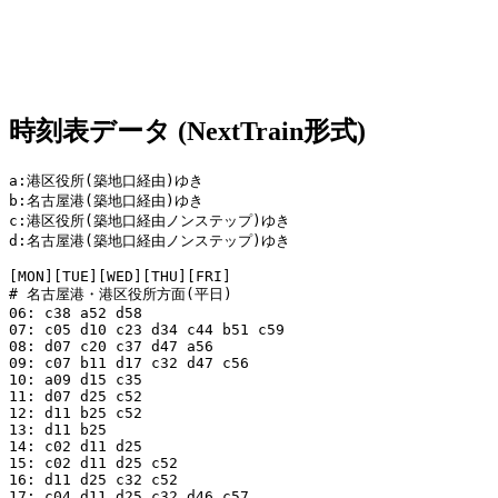
時刻表データ (NextTrain形式)
a:港区役所(築地口経由)ゆき

b:名古屋港(築地口経由)ゆき

c:港区役所(築地口経由ノンステップ)ゆき

d:名古屋港(築地口経由ノンステップ)ゆき

[MON][TUE][WED][THU][FRI]

# 名古屋港・港区役所方面(平日)

06: c38 a52 d58

07: c05 d10 c23 d34 c44 b51 c59

08: d07 c20 c37 d47 a56

09: c07 b11 d17 c32 d47 c56

10: a09 d15 c35

11: d07 d25 c52

12: d11 b25 c52

13: d11 b25

14: c02 d11 d25

15: c02 d11 d25 c52

16: d11 d25 c32 c52

17: c04 d11 d25 c32 d46 c57
