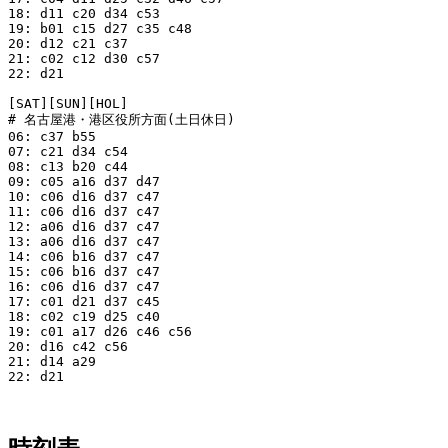
18: d11 c20 d34 c53

19: b01 c15 d27 c35 c48

20: d12 c21 c37

21: c02 c12 d30 c57

22: d21

[SAT][SUN][HOL]

# 名古屋港・港区役所方面(土日休日)

06: c37 b55

07: c21 d34 c54

08: c13 b20 c44

09: c05 a16 d37 d47

10: c06 d16 d37 c47

11: c06 d16 d37 c47

12: a06 d16 d37 c47

13: a06 d16 d37 c47

14: c06 b16 d37 c47

15: c06 b16 d37 c47

16: c06 d16 d37 c47

17: c01 d21 d37 c45

18: c02 c19 d25 c40

19: c01 a17 d26 c46 c56

20: d16 c42 c56

21: d14 a29

22: d21
