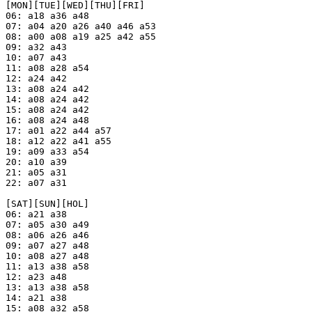
[MON][TUE][WED][THU][FRI]

06: a18 a36 a48

07: a04 a20 a26 a40 a46 a53

08: a00 a08 a19 a25 a42 a55

09: a32 a43

10: a07 a43

11: a08 a28 a54

12: a24 a42

13: a08 a24 a42

14: a08 a24 a42

15: a08 a24 a42

16: a08 a24 a48

17: a01 a22 a44 a57

18: a12 a22 a41 a55

19: a09 a33 a54

20: a10 a39

21: a05 a31

22: a07 a31

[SAT][SUN][HOL]

06: a21 a38

07: a05 a30 a49

08: a06 a26 a46

09: a07 a27 a48

10: a08 a27 a48

11: a13 a38 a58

12: a23 a48

13: a13 a38 a58

14: a21 a38

15: a08 a32 a58
