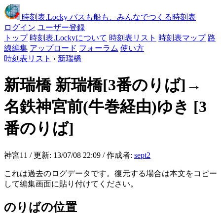
時刻表
.Locky
バスも船も、みんなでつくる時刻表
ログイン
ユーザー登録
トップ
時刻表.Lockyについて
時刻表リスト
時刻表マップ
路
線編集
アップロード
フォーラム
使い方
時刻表リスト
›
新瑞橋
新瑞橋
新瑞橋[3番のりば]→
名鉄神宮前(牛巻経由)ゆき
[3
番のりば]
神宮11 / 更新: 13/07/08 22:09 / 作成者:
sept2
これは過去のログデータです。復元する場合は本文をコピー
して編集画面に貼り付けてください。
のりばの位置