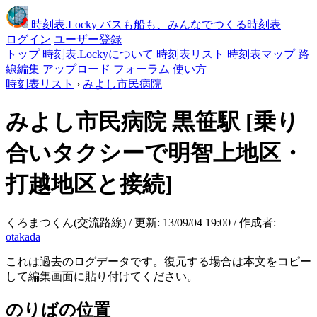
時刻表
.Locky
バスも船も、みんなでつくる時刻表
ログイン
ユーザー登録
トップ
時刻表.Lockyについて
時刻表リスト
時刻表マップ
路
線編集
アップロード
フォーラム
使い方
時刻表リスト
›
みよし市民病院
みよし市民病院
黒笹駅
[乗り
合いタクシーで明智上地区・
打越地区と接続]
くろまつくん(交流路線) / 更新: 13/09/04 19:00 / 作成者:
otakada
これは過去のログデータです。復元する場合は本文をコピー
して編集画面に貼り付けてください。
のりばの位置