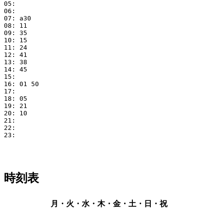
05: 

06: 

07: a30

08: 11

09: 35

10: 15

11: 24

12: 41

13: 38

14: 45

15: 

16: 01 50

17: 

18: 05

19: 21

20: 10

21: 

22: 

23: 

時刻表
月・火・水・木・金・土・日・祝