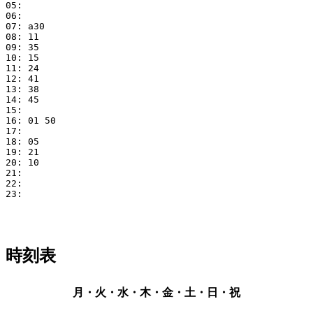
05: 

06: 

07: a30

08: 11

09: 35

10: 15

11: 24

12: 41

13: 38

14: 45

15: 

16: 01 50

17: 

18: 05

19: 21

20: 10

21: 

22: 

23: 

時刻表
月・火・水・木・金・土・日・祝