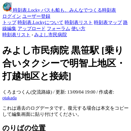
時刻表
.Locky
バスも船も、みんなでつくる時刻表
ログイン
ユーザー登録
トップ
時刻表.Lockyについて
時刻表リスト
時刻表マップ
路
線編集
アップロード
フォーラム
使い方
時刻表リスト
›
みよし市民病院
みよし市民病院
黒笹駅
[乗り
合いタクシーで明智上地区・
打越地区と接続]
くろまつくん(交流路線) / 更新: 13/09/04 19:00 / 作成者:
otakada
これは過去のログデータです。復元する場合は本文をコピー
して編集画面に貼り付けてください。
のりばの位置