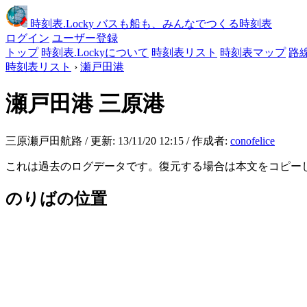
時刻表
.Locky
バスも船も、みんなでつくる時刻表
ログイン
ユーザー登録
トップ
時刻表.Lockyについて
時刻表リスト
時刻表マップ
路
時刻表リスト
›
瀬戸田港
瀬戸田港
三原港
三原瀬戸田航路 / 更新: 13/11/20 12:15 / 作成者:
conofelice
これは過去のログデータです。復元する場合は本文をコピー
のりばの位置