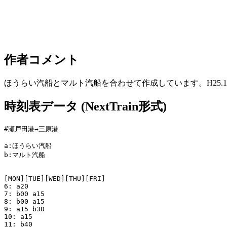
作者コメント
ほうらい汽船とマルト汽船を合わせて作成しています。H25.11
時刻表データ (NextTrain形式)
#瀬戸田港→三原港

a:ほうらい汽船

b:マルト汽船

[MON][TUE][WED][THU][FRI]

6: a20

7: b00 a15

8: b00 a15

9: a15 b30

10: a15

11: b40
