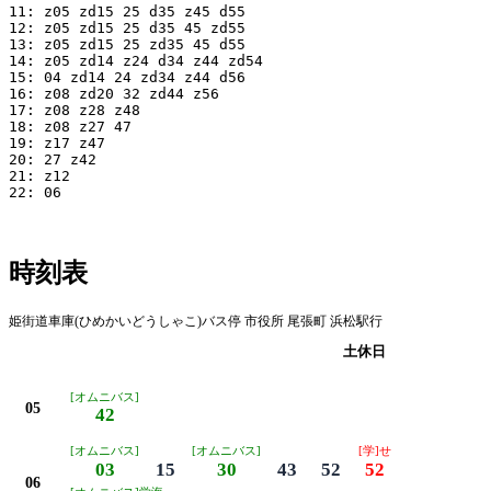
11: z05 zd15 25 d35 z45 d55

12: z05 zd15 25 d35 45 zd55

13: z05 zd15 25 zd35 45 d55

14: z05 zd14 z24 d34 z44 zd54

15: 04 zd14 24 zd34 z44 d56

16: z08 zd20 32 zd44 z56

17: z08 z28 z48

18: z08 z27 47

19: z17 z47

20: 27 z42

21: z12

22: 06

時刻表
姫街道車庫(ひめかいどうしゃこ)バス停 市役所 尾張町 浜松駅行
平日
土休日
[オムニバス]
05
42
[オムニバス]
[オムニバス]
[学]せ
03
15
30
43
52
52
06