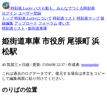
時刻表
.Locky
バスも船も、みんなでつくる時刻表
ログイン
ユーザー登録
トップ
時刻表.Lockyについて
時刻表リスト
時刻表マップ
路
線編集
アップロード
フォーラム
使い方
時刻表リスト
›
姫街道車庫
姫街道車庫
市役所 尾張町 浜
松駅
40 気賀三ヶ日線 / 更新: 15/04/08 22:37 / 作成者:
monstamini
これは過去のログデータです。復元する場合は本文をコピー
して編集画面に貼り付けてください。
のりばの位置