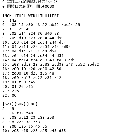
d:聖隷三方原病院始発のバス;★

e:閉校日のみ運行;閉;#0080FF

[MON][TUE][WED][THU][FRI]

5: z42

6: z03 15 z30 43 52 ab52 zac54 59

7: z13 29 49

8: z02 z14 z24 36 d46 58

9: z09 d19 z23 zd34 44 d59

10: z03 d14 24 zd34 z44 d54

11: 04 zd14 z24 zd34 z44 zd54

12: 04 d14 24 34 44 d54

13: z04 d14 24 zd34 44 d54

14: 04 zd14 z24 d33 43 za53 ed53

15: z03 zd13 23 za33 zed33 z43 za52 zed52

16: z00 10 z20 zd30 42 50

17: zd00 10 d23 z35 48

18: z09 za17 zd22 z31 z42

19: 01 z30 z45

20: 01 26 z45

21: z26

22: 06

[SAT][SUN][HOL]

5: 49

6: 06 z32 z48

7: z08 ab12 23 z38 z53

8: 08 z23 38 z53

9: z08 z25 35 45 55

10: z05 z15 z25 z35 z45 d55
