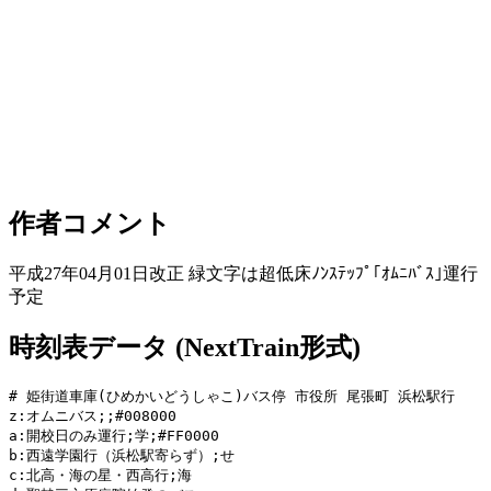
作者コメント
平成27年04月01日改正 緑文字は超低床ﾉﾝｽﾃｯﾌﾟ｢ｵﾑﾆﾊﾞｽ｣運行
予定
時刻表データ (NextTrain形式)
# 姫街道車庫(ひめかいどうしゃこ)バス停 市役所 尾張町 浜松駅行

z:オムニバス;;#008000

a:開校日のみ運行;学;#FF0000

b:西遠学園行（浜松駅寄らず）;せ

c:北高・海の星・西高行;海
